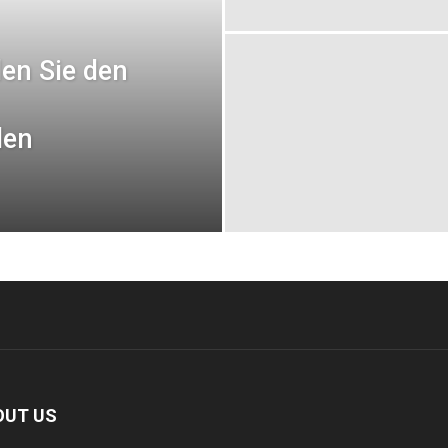
den Sie den
den
OUT US